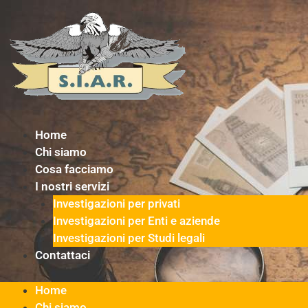
Vai
al
contenuto
Home
Chi siamo
Cosa facciamo
I nostri servizi
Investigazioni per privati
Investigazioni per Enti e aziende
Investigazioni per Studi legali
Contattaci
Home
Chi siamo