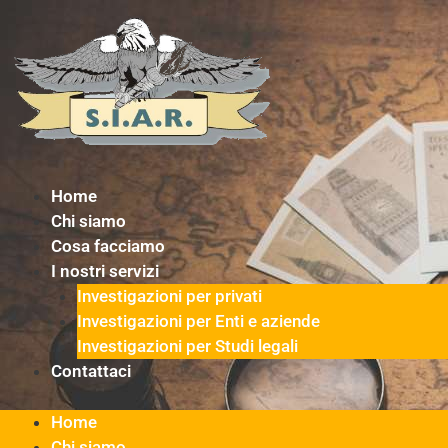
Vai
al
contenuto
Home
Chi siamo
Cosa facciamo
I nostri servizi
Investigazioni per privati
Investigazioni per Enti e aziende
Investigazioni per Studi legali
Contattaci
Home
Chi siamo