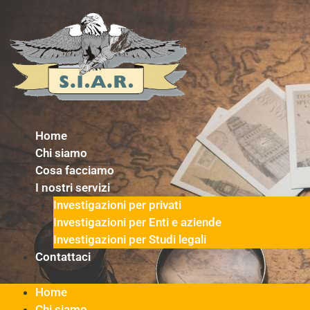
Vai
al
contenuto
Home
Chi siamo
Cosa facciamo
I nostri servizi
Investigazioni per privati
Investigazioni per Enti e aziende
Investigazioni per Studi legali
Contattaci
Home
Chi siamo