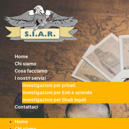
Vai
al
contenuto
Home
Chi siamo
Cosa facciamo
I nostri servizi
Investigazioni per privati
Investigazioni per Enti e aziende
Investigazioni per Studi legali
Contattaci
Home
Chi siamo