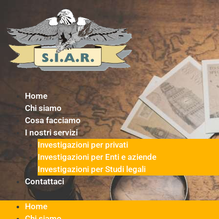
Vai
al
contenuto
Home
Chi siamo
Cosa facciamo
I nostri servizi
Investigazioni per privati
Investigazioni per Enti e aziende
Investigazioni per Studi legali
Contattaci
Home
Chi siamo