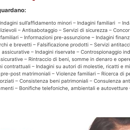
iguardano:
Indagini sull’affidamento minori – Indagini familiari – In
dizievoli – Antisabotaggio – Servizi di sicurezza – Concor
 e familiari – Informazioni pre-assunzione – Indagini finanz
hi e brevetti – Falsificazione prodotti – Servizi antitac
d assicurative – Indagini riservate – Controspionaggio in
ssicurative – Rintraccio di beni, somme in denaro e opere 
oni contrattuali – Indagini su autori di molestie, ricatti 
ni pre-post matrimoniali – Violenze familiari – Ricerca d
vorziati – Consistenza beni patrimoniali – Consulenza ant
tamenti – Bonifiche telefoniche, ambientali e autovetture –