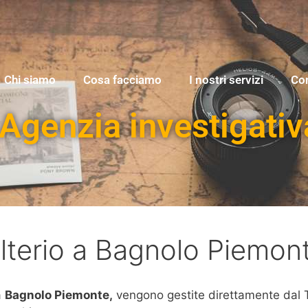
Chi siamo
Cosa facciamo
I nostri servizi
Con
Agenzia investigativ
ulterio a Bagnolo Piemon
a
Bagnolo Piemonte,
vengono gestite direttamente dal Tit