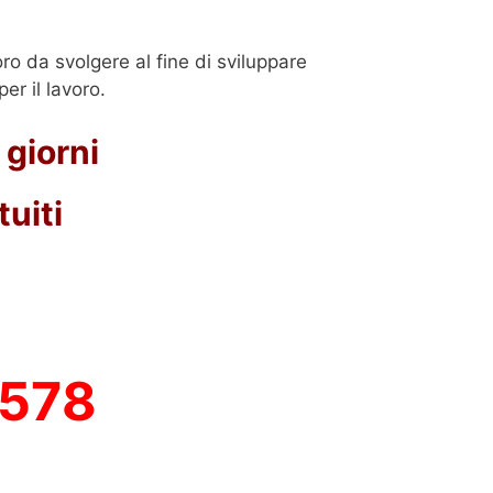
oro da svolgere al fine di sviluppare
er il lavoro.
 giorni
uiti
3578