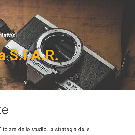
tattaci
a S.I.A.R.
te
olare dello studio, la strategia delle