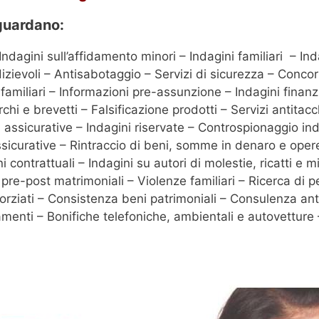
iguardano:
Indagini sull’affidamento minori – Indagini familiari – In
dizievoli – Antisabotaggio – Servizi di sicurezza – Concor
 e familiari – Informazioni pre-assunzione – Indagini finanz
hi e brevetti – Falsificazione prodotti – Servizi antitac
d assicurative – Indagini riservate – Controspionaggio in
ssicurative – Rintraccio di beni, somme in denaro e opere 
oni contrattuali – Indagini su autori di molestie, ricatti 
ni pre-post matrimoniali – Violenze familiari – Ricerca d
vorziati – Consistenza beni patrimoniali – Consulenza ant
tamenti – Bonifiche telefoniche, ambientali e autovetture –