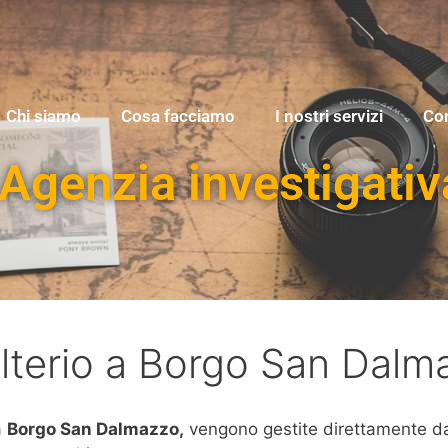
Chi siamo
Cosa facciamo
I nostri servizi
Con
Agenzia investigativ
ulterio a Borgo San Dalm
a
Borgo San Dalmazzo,
vengono gestite direttamente dal 