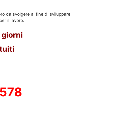
oro da svolgere al fine di sviluppare
er il lavoro.
 giorni
uiti
3578