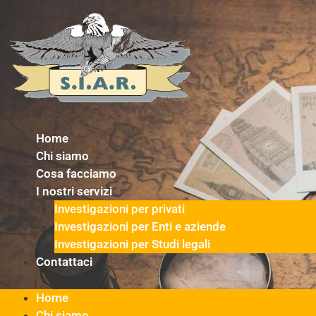
Vai
al
contenuto
Home
Chi siamo
Cosa facciamo
I nostri servizi
Investigazioni per privati
Investigazioni per Enti e aziende
Investigazioni per Studi legali
Contattaci
Home
Chi siamo