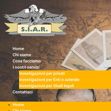
Vai
al
contenuto
Home
Chi siamo
Cosa facciamo
I nostri servizi
Investigazioni per privati
Investigazioni per Enti e aziende
Investigazioni per Studi legali
Contattaci
Home
Chi siamo