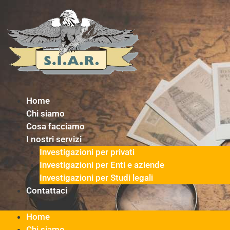
Vai
al
contenuto
Home
Chi siamo
Cosa facciamo
I nostri servizi
Investigazioni per privati
Investigazioni per Enti e aziende
Investigazioni per Studi legali
Contattaci
Home
Chi siamo