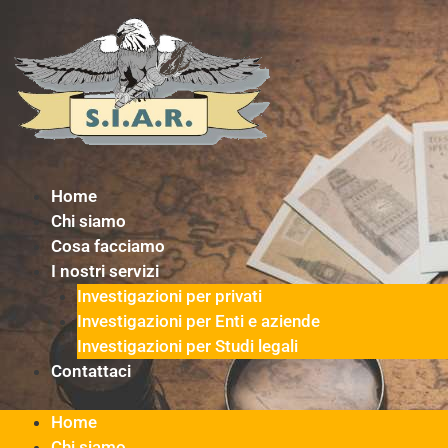
Vai
al
contenuto
Home
Chi siamo
Cosa facciamo
I nostri servizi
Investigazioni per privati
Investigazioni per Enti e aziende
Investigazioni per Studi legali
Contattaci
Home
Chi siamo