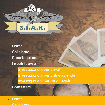
Vai
al
contenuto
Home
Chi siamo
Cosa facciamo
I nostri servizi
Investigazioni per privati
Investigazioni per Enti e aziende
Investigazioni per Studi legali
Contattaci
Home
Chi siamo