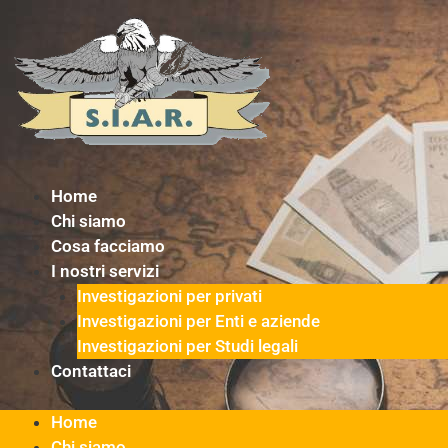
Vai
al
contenuto
Home
Chi siamo
Cosa facciamo
I nostri servizi
Investigazioni per privati
Investigazioni per Enti e aziende
Investigazioni per Studi legali
Contattaci
Home
Chi siamo