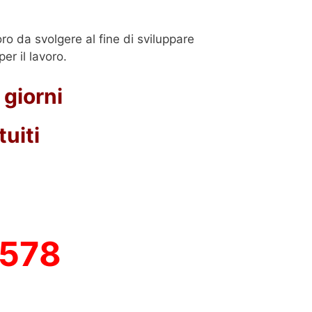
oro da svolgere al fine di sviluppare
er il lavoro.
 giorni
uiti
3578