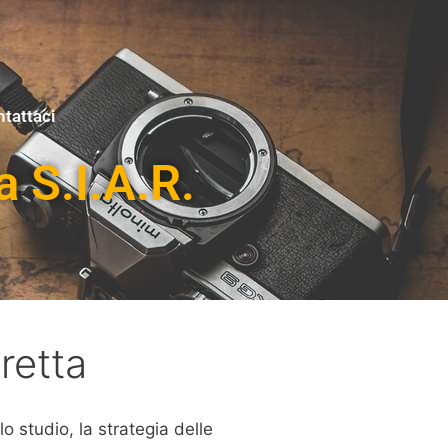
tattaci
a S.I.A.R.
retta
o studio, la strategia delle