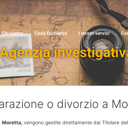
Chi siamo
Cosa facciamo
I nostri servizi
Con
Agenzia investigativ
arazione o divorzio a Mo
a
Moretta,
vengono gestite direttamente dal Titolare dell