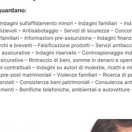
iguardano:
Indagini sull’affidamento minori – Indagini familiari – In
dizievoli – Antisabotaggio – Servizi di sicurezza – Concor
 e familiari – Informazioni pre-assunzione – Indagini finanz
hi e brevetti – Falsificazione prodotti – Servizi antitac
d assicurative – Indagini riservate – Controspionaggio in
ssicurative – Rintraccio di beni, somme in denaro e opere 
oni contrattuali – Indagini su autori di molestie, ricatti 
ni pre-post matrimoniali – Violenze familiari – Ricerca d
vorziati – Consistenza beni patrimoniali – Consulenza ant
tamenti – Bonifiche telefoniche, ambientali e autovetture –