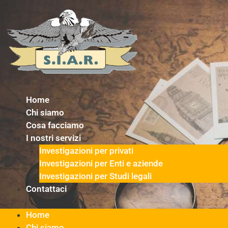
Vai
al
contenuto
Home
Chi siamo
Cosa facciamo
I nostri servizi
Investigazioni per privati
Investigazioni per Enti e aziende
Investigazioni per Studi legali
Contattaci
Home
Chi siamo