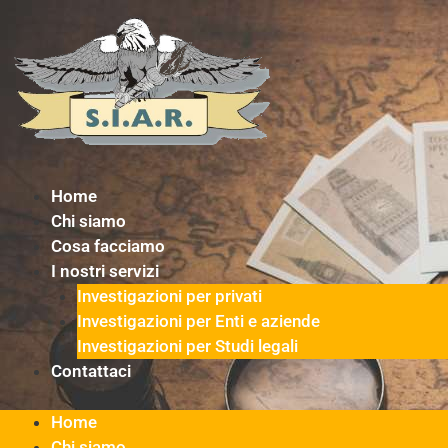
Vai
al
contenuto
Home
Chi siamo
Cosa facciamo
I nostri servizi
Investigazioni per privati
Investigazioni per Enti e aziende
Investigazioni per Studi legali
Contattaci
Home
Chi siamo